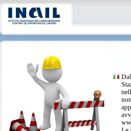
Dal
Sta
nel
non
app
avv
www
Le 