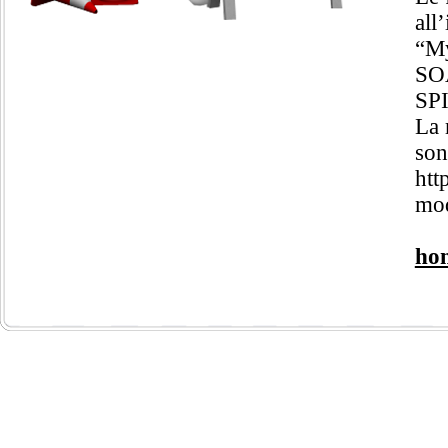
all
“My
SOA
SPI
La 
son
htt
mod
ho