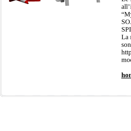
all
“My
SOA
SPI
La 
son
htt
mod
ho