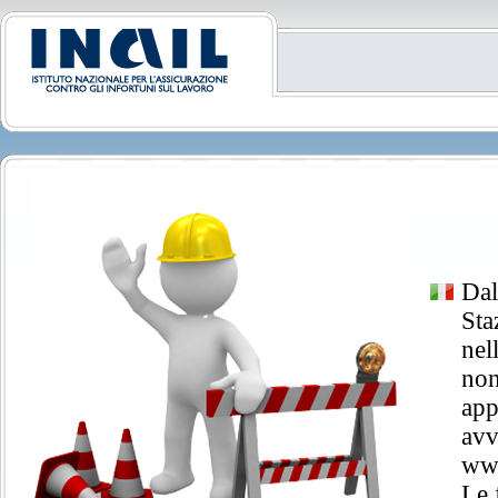
Dal
Sta
nel
non
app
avv
www
Le 